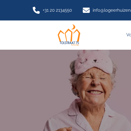
+31 20 2134550
info@logeerhuize
Vo