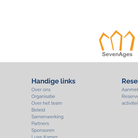
Handige links
Rese
Over ons
Aanmeld
Organisatie
Reserv
Over het team
activitei
Beleid
Samenwerking
Partners
Sponsoren
Luxe Kamer