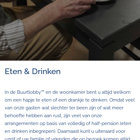
Eten & Drinken
In de Buurtlobby™ en de woonkamer bent u altijd welkom
om een hapje te eten of een drankje te drinken. Omdat veel
van onze gasten wat slechter ter been zijn of wat meer
behoefte hebben aan rust, zijn veel van onze
arrangementen op basis van volledig of half-pension (eten
en drinken inbegrepen). Daarnaast kunt u uiteraard voor
uzelf of uw familie of vrienden die op bezoek komen altijd