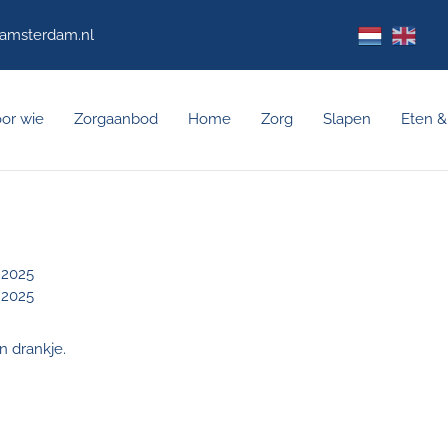
namsterdam.nl
or wie
Zorgaanbod
Home
Zorg
Slapen
Eten &
 2025
 2025
n drankje.