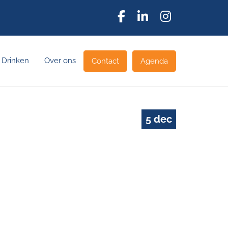
 Drinken
Over ons
Contact
Agenda
5 dec