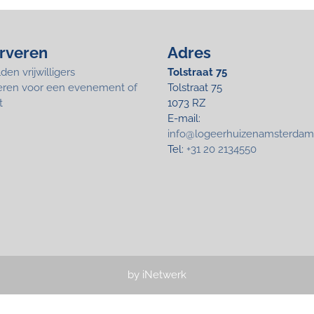
rveren
Adres
en vrijwilligers
Tolstraat 75
eren voor een evenement of
Tolstraat 75
t
1073 RZ
E-mail:
info@logeerhuizenamsterdam
Tel:
+31 20 2134550
by iNetwerk